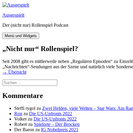
Zum
Inhalt
Ausgespielt
springen
Der (nicht nur) Rollenspiel Podcast
Menü und Widgets
„Nicht nur“ Rollenspiel?
Seit 2008 gibt es mittlerweile neben „Regulären Episoden“ zu Einzelt
„Nachrichten“-Sendungen aus der Szene und natürlich viele Sonderse
→ Übersicht
Suchen
nach:
Kommentare
Steffi rygol
zu
Zwei Helden, viele Welten – Star Wars: Am Ra
Ron
zu
Die US-Upfronts 2022
Volker
zu
Die US-Upfronts 2022
Robert
zu
Spielorte – Der Brocken
Der Baron
zu
IG Nobelpreis 2021