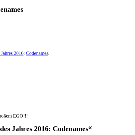
odenames
s Jahres 2016
:
Codenames
.
 großem EGO!!!
 des Jahres 2016: Codenames“