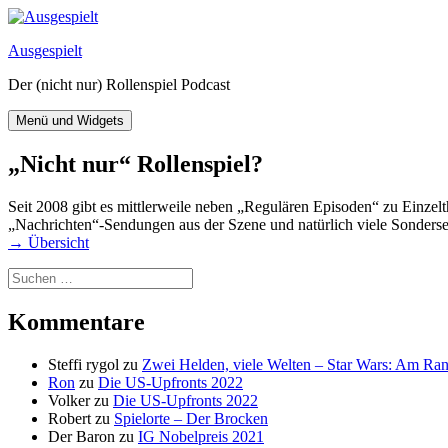
Zum
Inhalt
Ausgespielt
springen
Der (nicht nur) Rollenspiel Podcast
Menü und Widgets
„Nicht nur“ Rollenspiel?
Seit 2008 gibt es mittlerweile neben „Regulären Episoden“ zu Einzelt
„Nachrichten“-Sendungen aus der Szene und natürlich viele Sonderse
→ Übersicht
Suchen
nach:
Kommentare
Steffi rygol
zu
Zwei Helden, viele Welten – Star Wars: Am Ra
Ron
zu
Die US-Upfronts 2022
Volker
zu
Die US-Upfronts 2022
Robert
zu
Spielorte – Der Brocken
Der Baron
zu
IG Nobelpreis 2021