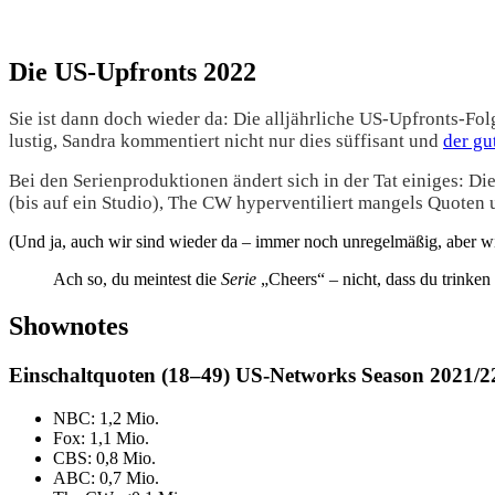
Die US-Upfronts 2022
Sie ist dann doch wieder da: Die alljährliche US-Upfronts-Fol
lustig, Sandra kommentiert nicht nur dies süffisant und
der gu
Bei den Serienproduktionen ändert sich in der Tat einiges: D
(bis auf ein Studio), The CW hyperventiliert mangels Quoten
(Und ja, auch wir sind wieder da – immer noch unregelmäßig, aber wi
Ach so, du meintest die
Serie
„Cheers“ – nicht, dass du trinken 
Shownotes
Einschaltquoten (18–49) US-Networks Season 2021/2
NBC: 1,2 Mio.
Fox: 1,1 Mio.
CBS: 0,8 Mio.
ABC: 0,7 Mio.