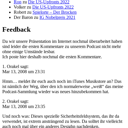
Ron
zu
Die US-Upfronts 2022
Volker
zu
Die US-Upfronts 2022
Robert
zu
Spielorte – Der Brocken
Der Baron
zu
IG Nobelpreis 2021
Feedback
Da wir unsere Präsentation im Internet nochmal überarbeitet haben
sind leider die ersten Kommentare zu unserem Podcast nicht mehr
ohne einige Umstände lesbar.
Ich poste hier deshalb nochmal die ersten Kommentare.
1. Orakel sagt:
Mar 13, 2008 um 23:31
Hmm… meldet ihr euch auch noch im iTunes Musikstore an? Das
ist nämlich der Weg, über den ich normalerweise „weiß“ das meine
Podcast-Sammlung wieder was neues hinzubekommen hat.
2. Orakel sagt:
Mar 13, 2008 um 23:35
Und noch was: Dieses spezielle Sicherheitsfeldsystem, das ihr da
verwendet, ist extrem ansträngend zu lesen. Da solltet ihr vielleicht
auch noch mal über ein anderes Desighn nachdenken.