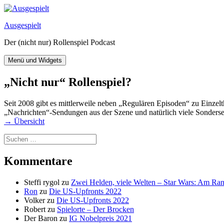
Zum
Inhalt
Ausgespielt
springen
Der (nicht nur) Rollenspiel Podcast
Menü und Widgets
„Nicht nur“ Rollenspiel?
Seit 2008 gibt es mittlerweile neben „Regulären Episoden“ zu Einzelt
„Nachrichten“-Sendungen aus der Szene und natürlich viele Sonderse
→ Übersicht
Suchen
nach:
Kommentare
Steffi rygol
zu
Zwei Helden, viele Welten – Star Wars: Am Ra
Ron
zu
Die US-Upfronts 2022
Volker
zu
Die US-Upfronts 2022
Robert
zu
Spielorte – Der Brocken
Der Baron
zu
IG Nobelpreis 2021