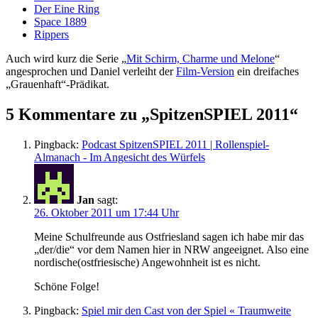
Der Eine Ring
Space 1889
Rippers
Auch wird kurz die Serie „
Mit Schirm, Charme und Melone
“
angesprochen und Daniel verleiht der
Film-Version
ein dreifaches
„Grauenhaft“-Prädikat.
5 Kommentare zu „SpitzenSPIEL 2011“
Pingback:
Podcast SpitzenSPIEL 2011 | Rollenspiel-
Almanach - Im Angesicht des Würfels
Jan
sagt:
26. Oktober 2011 um 17:44 Uhr
Meine Schulfreunde aus Ostfriesland sagen ich habe mir das
„der/die“ vor dem Namen hier in NRW angeeignet. Also eine
nordische(ostfriesische) Angewohnheit ist es nicht.
Schöne Folge!
Pingback:
Spiel mir den Cast von der Spiel « Traumweite