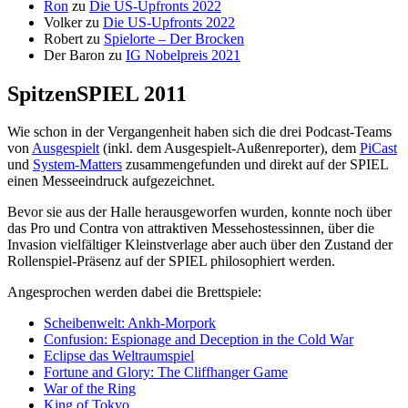
Ron
zu
Die US-Upfronts 2022
Volker
zu
Die US-Upfronts 2022
Robert
zu
Spielorte – Der Brocken
Der Baron
zu
IG Nobelpreis 2021
SpitzenSPIEL 2011
Wie schon in der Vergangenheit haben sich die drei Podcast-Teams
von
Ausgespielt
(inkl. dem Ausgespielt-Außenreporter), dem
PiCast
und
System-Matters
zusammengefunden und direkt auf der SPIEL
einen Messeeindruck aufgezeichnet.
Bevor sie aus der Halle herausgeworfen wurden, konnte noch über
das Pro und Contra von attraktiven Messehostessinnen, über die
Invasion vielfältiger Kleinstverlage aber auch über den Zustand der
Rollenspiel-Präsenz auf der SPIEL philosophiert werden.
Angesprochen werden dabei die Brettspiele:
Scheibenwelt: Ankh-Morpork
Confusion: Espionage and Deception in the Cold War
Eclipse das Weltraumspiel
Fortune and Glory: The Cliffhanger Game
War of the Ring
King of Tokyo