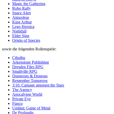
Magic the Gathering
Robo Rally
Space Alert
Atmosfear
King Arthur
Lego
Heroica
Nightfall
Elder Sign
Origin of Species
sowie die folgenden Rollenspiele:
Cthulhu
Arkenstone Publishing
Dresden Files RPG
Smallville RPG
Dungeons & Dragons
Remember Tomorrow
3:16: Carnage amongst the Stars
The Agency
Apocalypse World
Private Eye
Fiasco
Umläut: Game of Metal
De Profundis