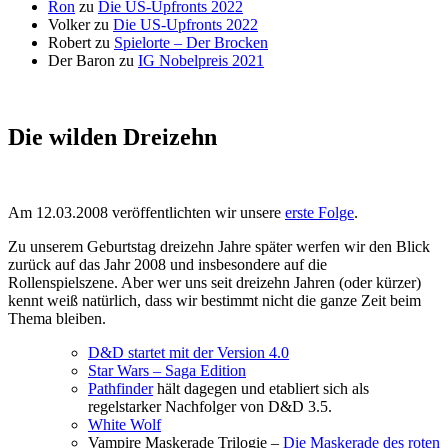
Ron
zu
Die US-Upfronts 2022
Volker
zu
Die US-Upfronts 2022
Robert
zu
Spielorte – Der Brocken
Der Baron
zu
IG Nobelpreis 2021
Die wilden Dreizehn
Am 12.03.2008 veröffentlichten wir unsere
erste Folge
.
Zu unserem Geburtstag dreizehn Jahre später werfen wir den Blick
zurück auf das Jahr 2008 und insbesondere auf die
Rollenspielszene. Aber wer uns seit dreizehn Jahren (oder kürzer)
kennt weiß natürlich, dass wir bestimmt nicht die ganze Zeit beim
Thema bleiben.
D&D startet mit der Version 4.0
Star Wars – Saga Edition
Pathfinder
hält dagegen und etabliert sich als
regelstarker Nachfolger von D&D 3.5.
White Wolf
Vampire Maskerade Trilogie –
Die Maskerade des roten