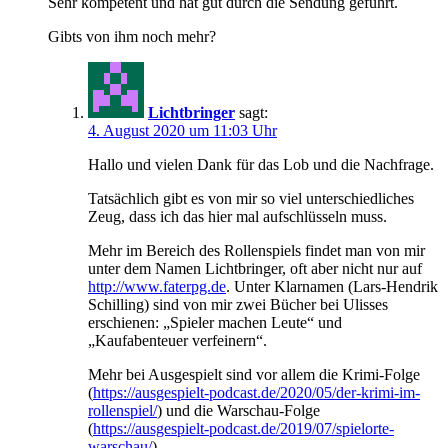
Sehr kompetent und hat gut durch die Sendung geführt.
Gibts von ihm noch mehr?
Lichtbringer
sagt:
4. August 2020 um 11:03 Uhr
Hallo und vielen Dank für das Lob und die Nachfrage.
Tatsächlich gibt es von mir so viel unterschiedliches
Zeug, dass ich das hier mal aufschlüsseln muss.
Mehr im Bereich des Rollenspiels findet man von mir
unter dem Namen Lichtbringer, oft aber nicht nur auf
http://www.faterpg.de
. Unter Klarnamen (Lars-Hendrik
Schilling) sind von mir zwei Bücher bei Ulisses
erschienen: „Spieler machen Leute“ und
„Kaufabenteuer verfeinern“.
Mehr bei Ausgespielt sind vor allem die Krimi-Folge
(
https://ausgespielt-podcast.de/2020/05/der-krimi-im-
rollenspiel/
) und die Warschau-Folge
(
https://ausgespielt-podcast.de/2019/07/spielorte-
warschau/
).