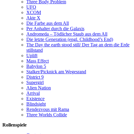
Three Body Problem
UFO
XCOM
Akte X
Die Farbe aus dem All
Per Anhalter durch die Galaxis
Andromeda – Tödlicher Staub aus dem All
Die letzte Generation (engl. Childhood’s End)
The Day the earth stood still/ Der Tag an dem die Erde
stillstand
Uplift
Mass Effect
Babylon 5
Stalker/Picknick am Wegesrand
District 9
Supergirl
Alien Nation
Arrival
Existence
Blindsight
Rendezvous mit Rama
Three Worlds Collide
Rollenspiele