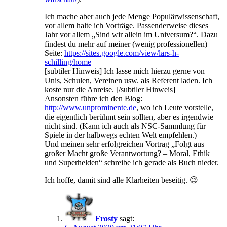
Ich mache aber auch jede Menge Populärwissenschaft,
vor allem halte ich Vorträge. Passenderweise dieses
Jahr vor allem „Sind wir allein im Universum?“. Dazu
findest du mehr auf meiner (wenig professionellen)
Seite:
https://sites.google.com/view/lars-h-
schilling/home
[subtiler Hinweis] Ich lasse mich hierzu gerne von
Unis, Schulen, Vereinen usw. als Referent laden. Ich
koste nur die Anreise. [/subtiler Hinweis]
Ansonsten führe ich den Blog:
http://www.unprominente.de
, wo ich Leute vorstelle,
die eigentlich berühmt sein sollten, aber es irgendwie
nicht sind. (Kann ich auch als NSC-Sammlung für
Spiele in der halbwegs echten Welt empfehlen.)
Und meinen sehr erfolgreichen Vortrag „Folgt aus
großer Macht große Verantwortung? – Moral, Ethik
und Superhelden“ schreibe ich gerade als Buch nieder.
Ich hoffe, damit sind alle Klarheiten beseitig. 😉
Frosty
sagt: