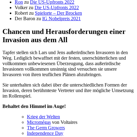
Ron
zu
Die US-Upfronts 2022
Volker
zu
Die US-Upfronts 2022
Robert
zu
Spielorte – Der Brocken
Der Baron
zu
IG Nobelpreis 2021
Chancen und Herausforderungen einer
Invasion aus dem All
Tapfer stellen sich Lars und Jens außerirdischen Invasoren in den
Weg. Lediglich bewaffnet mit der festen, unerschütterlichen und
vollkommen unbewiesenen Überzeugung, dass außerirdische
Invasionen vollkommen unsinnig sind versuchen sie unsere
Invasoren von ihren teuflichen Plänen abzubringen.
Sie unterhalten sich dabei über die unterschiedlichen Formen der
Invasion, deren berühmteste Vertreter und ihre mögliche Umsetzung
im Rollenspiel.
Behaltet den Himmel im Auge!
Krieg der Welten
Micromégas
von Voltaires
The Germ Growers
Independence Day