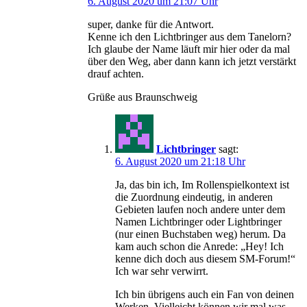
6. August 2020 um 21:07 Uhr
super, danke für die Antwort.
Kenne ich den Lichtbringer aus dem Tanelorn?
Ich glaube der Name läuft mir hier oder da mal
über den Weg, aber dann kann ich jetzt verstärkt
drauf achten.
Grüße aus Braunschweig
Lichtbringer
sagt:
6. August 2020 um 21:18 Uhr
Ja, das bin ich, Im Rollenspielkontext ist
die Zuordnung eindeutig, in anderen
Gebieten laufen noch andere unter dem
Namen Lichtbringer oder Lightbringer
(nur einen Buchstaben weg) herum. Da
kam auch schon die Anrede: „Hey! Ich
kenne dich doch aus diesem SM-Forum!“
Ich war sehr verwirrt.
Ich bin übrigens auch ein Fan von deinen
Werken. Vielleicht können wir mal was