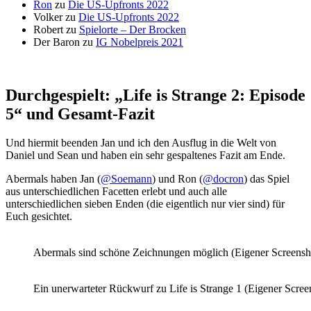
Ron
zu
Die US-Upfronts 2022
Volker
zu
Die US-Upfronts 2022
Robert
zu
Spielorte – Der Brocken
Der Baron
zu
IG Nobelpreis 2021
Durchgespielt: „Life is Strange 2: Episode
5“ und Gesamt-Fazit
Und hiermit beenden Jan und ich den Ausflug in die Welt von
Daniel und Sean und haben ein sehr gespaltenes Fazit am Ende.
Abermals haben Jan (
@Soemann
) und Ron (
@docron
) das Spiel
aus unterschiedlichen Facetten erlebt und auch alle
unterschiedlichen sieben Enden (die eigentlich nur vier sind) für
Euch gesichtet.
Abermals sind schöne Zeichnungen möglich (Eigener Screensh
Ein unerwarteter Rückwurf zu Life is Strange 1 (Eigener Scree