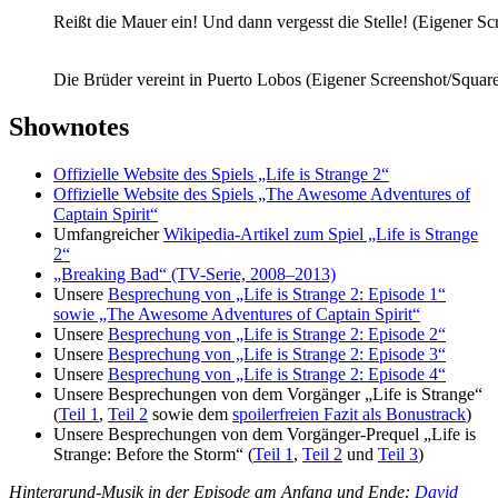
Reißt die Mauer ein! Und dann vergesst die Stelle! (Eigener S
Die Brüder vereint in Puerto Lobos (Eigener Screenshot/Squar
Shownotes
Offizielle Website des Spiels „Life is Strange 2“
Offizielle Website des Spiels „The Awesome Adventures of
Captain Spirit“
Umfangreicher
Wikipedia-Artikel zum Spiel „Life is Strange
2“
„Breaking Bad“ (TV-Serie, 2008–2013)
Unsere
Besprechung von „Life is Strange 2: Episode 1“
sowie „The Awesome Adventures of Captain Spirit“
Unsere
Besprechung von „Life is Strange 2: Episode 2“
Unsere
Besprechung von „Life is Strange 2: Episode 3“
Unsere
Besprechung von „Life is Strange 2: Episode 4“
Unsere Besprechungen von dem Vorgänger „Life is Strange“
(
Teil 1
,
Teil 2
sowie dem
spoilerfreien Fazit als Bonustrack
)
Unsere Besprechungen von dem Vorgänger-Prequel „Life is
Strange: Before the Storm“ (
Teil 1
,
Teil 2
und
Teil 3
)
Hintergrund-Musik in der Episode am Anfang und Ende:
David